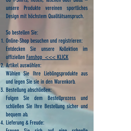
unsere Produkte vereinen sportliches
Design mit höchstem Qualitätsanspruch.
So bestellen Sie:
Online-Shop besuchen und registrieren:
Entdecken Sie unsere Kollektion im
offiziellen
Fanshop <<< KLICK
Artikel auswählen:
Wählen Sie Ihre Lieblingsprodukte aus
und legen Sie sie in den Warenkorb.
Bestellung abschließen:
Folgen Sie dem Bestellprozess und
schließen Sie Ihre Bestellung sicher und
bequem ab.
Lieferung & Freude:
Freuen Sie sich auf eine schnelle